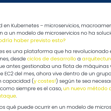
d en Kubernetes – microservicios, macroame
ón a un modelo de microservicios no ha solu
odría haber previsto esto?
es es una plataforma que ha revolucionado e
ones, desde
ciclos de desarrollo
a
arquitectur
que antes gestionaba una flota de máquinas 
de EC2 del mes, ahora vive dentro de un gr
n capacidad (
y costes!
) según te sea necesar
 como siempre es el caso,
un nuevo método d
ataque
.
os qué puede ocurrir en un modelo de micro