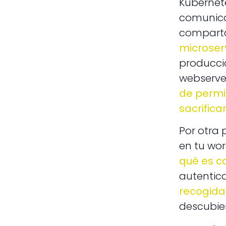
Kubernet
comunicar
comparta
microser
producci
webserver
de permi
sacrific
Por otra 
en tu wo
qué es c
autentic
recogida
descubier