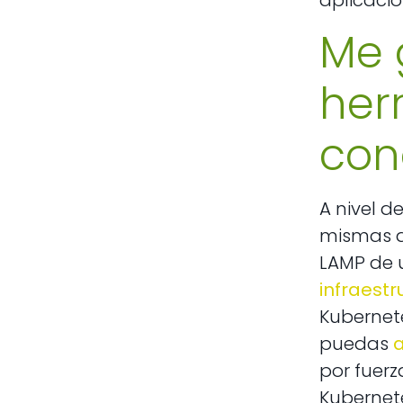
aplicaci
Me 
her
con
A nivel d
mismas q
LAMP de u
infraestr
Kubernet
puedas
a
por fuerz
Kubernete