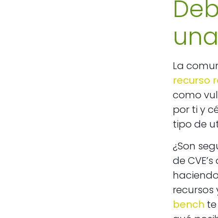
Deb
una
La comun
recurso 
como vul
por ti y 
tipo de u
¿Son seg
de CVE’s 
haciendo
recursos 
bench
te