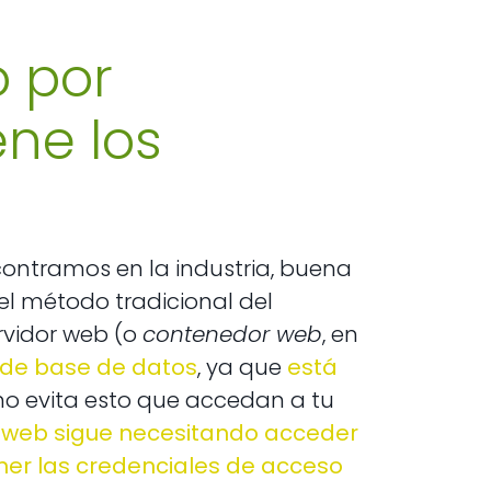
o por
ene los
contramos en la industria, buena
r el método tradicional del
rvidor web (o
contenedor web
, en
 de base de datos
, ya que
está
 no evita esto que accedan a tu
n web sigue necesitando acceder
ner las credenciales de acceso