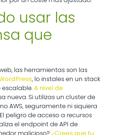
ior por un coste más ajustado.
do usar las
nsa que
web, las herramientas son las
 WordPress
, lo instales en un stack
e escalable.
A nivel de
a nueva. Si utilizas un cluster de
mo AWS, seguramente ni siquiera
. El peligro de acceso a recursos
aliza el endpoint de API de
enedor malicioso?
¿Crees que tu