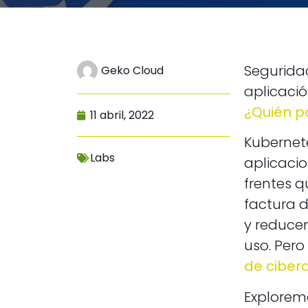
Segurida
Geko Cloud
aplicaci
¿Quién p
11 abril, 2022
Kubernet
Labs
aplicaci
frentes 
factura 
y reduce
uso. Pero
de ciber
Explorem