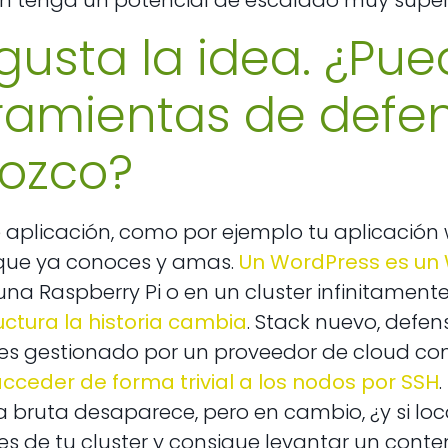
ón tenga un potencial de escalado muy super
gusta la idea. ¿Pue
ramientas de defe
ozco?
e aplicación, como por ejemplo tu aplicación 
ue ya conoces y amas.
Un WordPress es un
na Raspberry Pi o en un cluster infinitament
uctura la historia cambia
. Stack nuevo, defens
es gestionado por un proveedor de cloud co
cceder de forma trivial a los nodos por SSH
a bruta desaparece, pero en cambio, ¿y si loc
s de tu cluster y consigue levantar un cont