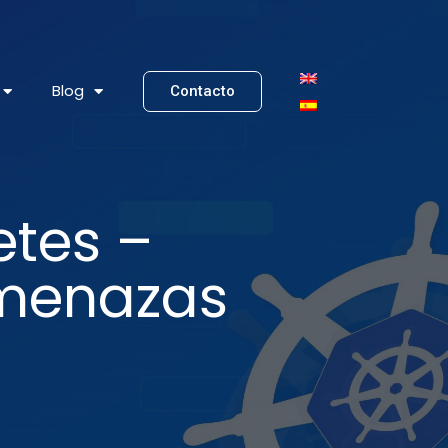
Blog
Contacto
etes –
amenazas