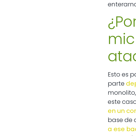
enterarno
¿Po
mic
ata
Esto es p
parte
de
monolito,
este cas
en un co
base de 
a ese b