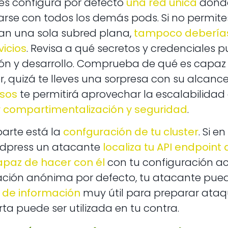
es configura por defecto
una red única
donde
se con todos los demás pods. Si no permites
n una sola subred plana,
tampoco deberías
vicios
. Revisa a qué secretos y credenciales 
ón y desarrollo. Comprueba de qué es capaz 
, quizá te lleves una sorpresa con su alcanc
sos
te permitirá aprovechar la escalabilida
ar compartimentalización y seguridad
.
parte está la
confguración de tu cluster
. Si e
rdpress un atacante
localiza tu API endpoint
apaz de hacer con él
con tu configuración actu
ación anónima por defecto, tu atacante pue
 de información
muy útil para preparar ataq
ta puede ser utilizada en tu contra.