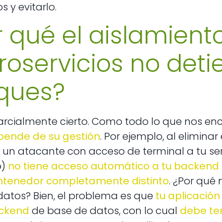
s y evitarlo.
r qué el aislamient
roservicios no deti
ques?
arcialmente cierto. Como todo lo que nos en
pende de su gestión
. Por ejemplo, al elimina
 un atacante con acceso de terminal a tu se
o)
no tiene acceso automático a tu backend
ntenedor completamente distinto
. ¿Por qué
datos? Bien, el problema es que
tu aplicació
ackend
de base de datos, con lo cual
debe te