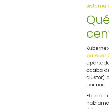
sistema d
Qué
cen
Kubernet
parecer 
apartados
acaba d
cluster), 
por uno.
El primer
hablamo