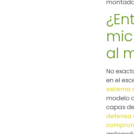
montadas 
¿En
micr
al 
No exacta
en el esc
sistema 
modelo a
capas de 
defensa 
comprom