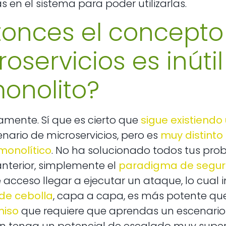
en el sistema para poder utilizarlas.
tonces el concepto
oservicios es inúti
monolito?
mente. Sí que es cierto que
sigue existiendo
enario de microservicios, pero es
muy distinto
monolítico
. No ha solucionado todos tus prob
nterior, simplemente el
paradigma de segur
acceso llegar a ejecutar un ataque, lo cual 
de cebolla
, capa a capa, es más potente que
iso
que requiere que aprendas un escenario