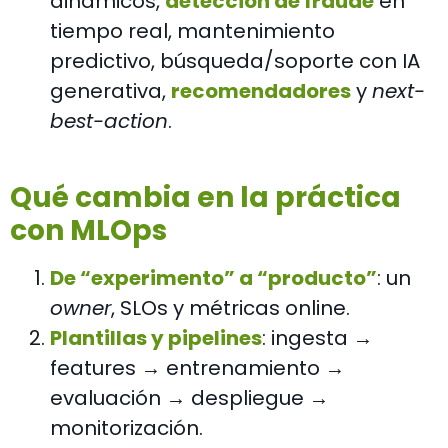
dinámicos,
detección de fraude
en
tiempo real, mantenimiento
predictivo, búsqueda/soporte con IA
generativa,
recomendadores
y
next-
best-action
.
Qué cambia en la práctica
con MLOps
De “experimento” a “producto”
: un
owner
, SLOs y métricas online.
Plantillas y pipelines
: ingesta →
features → entrenamiento →
evaluación → despliegue →
monitorización.