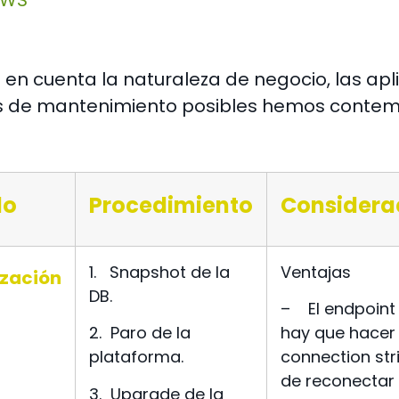
AWS
en cuenta la naturaleza de negocio, las apl
 de mantenimiento posibles hemos contempl
do
Procedimiento
Considera
1.
Snapshot de la
Ventajas
ización
DB.
–
El endpoint
2.
Paro de la
hay que hacer
plataforma.
connection str
de reconectar
3.
Upgrade de la