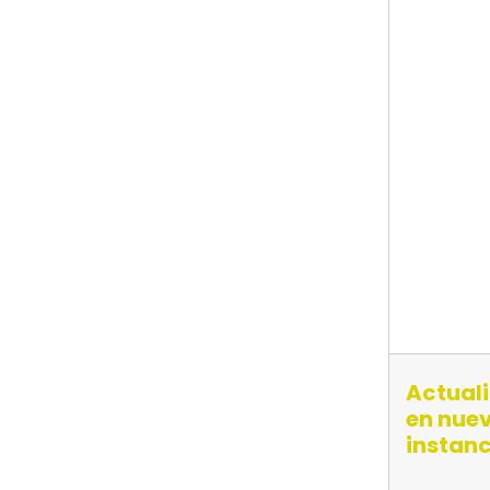
Actual
en nue
instanc