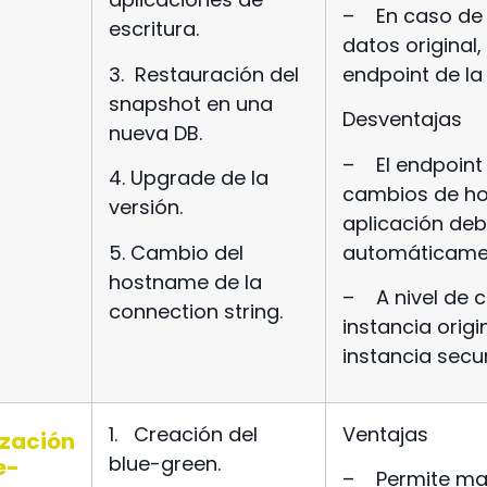
–
En caso de
escritura.
datos original
3.
Restauración del
endpoint de la
snapshot en una
Desventajas
nueva DB.
–
El endpoint
4.
Upgrade de la
cambios de hos
versión.
aplicación de
5.
Cambio del
automáticame
hostname de la
–
A nivel de 
connection string.
instancia origi
instancia secu
1.
Creación del
Ventajas
ización
blue-green.
e-
–
Permite ma