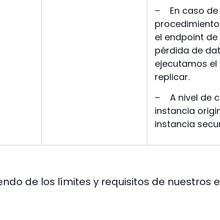
–
En caso de
procedimiento
el endpoint de
pérdida de da
ejecutamos el 
replicar.
–
A nivel de 
instancia origi
instancia secu
ndo de los límites y requisitos de nuestros