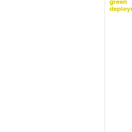
green
deploy