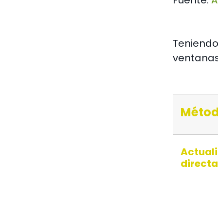
Fuente:
Teniendo 
ventanas
Méto
Actual
directa