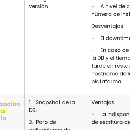
versión
–
A nivel de 
número de ins
Desventajas
–
El downtime
–
En caso de 
la DB y el tiem
tarde en resta
hostname de la
plataforma.
1.
Snapshot de la
Ventajas
ización
DB.
va
–
La indispon
ia
2.
Paro de
de escritura d
aplicaciones de