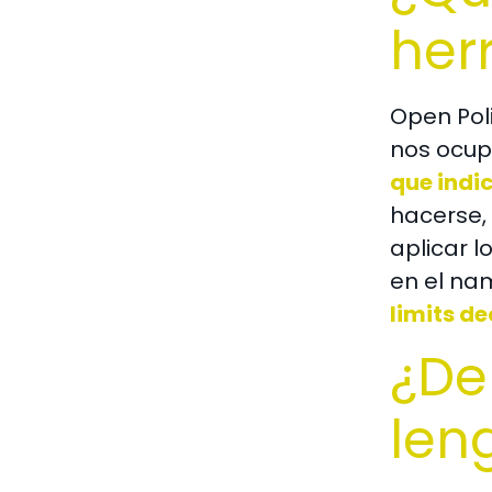
her
Open Pol
nos ocup
que indi
hacerse, 
aplicar l
en el na
limits d
¿De
len