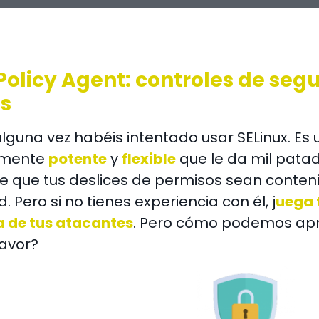
olicy Agent: controles de seg
s
alguna vez habéis intentado usar SELinux. E
emente
potente
y
flexible
que le da mil pata
e que tus deslices de permisos sean conten
. Pero si no tienes experiencia con él, j
uega 
a de tus atacantes
. Pero cómo podemos apr
favor?