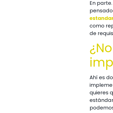
En parte
pensado 
estanda
como rep
de requi
¿No
imp
Ahí es d
implemen
quieres 
estándar
podemos f