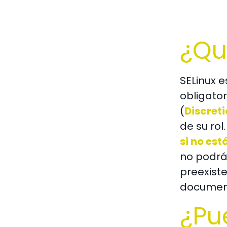
¿Qu
SELinux e
obligator
(
Discret
de su rol
si no es
no podrá
preexiste
document
¿Pu