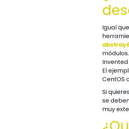
des
Igual que
herramien
abstray
módulos
Invented 
El ejempl
CentOS o 
Si quiere
se deben
muy exte
¿Qu