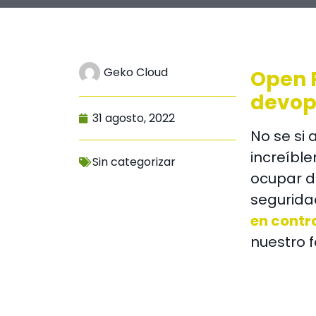
Geko Cloud
Open P
devop
31 agosto, 2022
No se si 
increíbl
Sin categorizar
ocupar d
seguridad
en contr
nuestro 