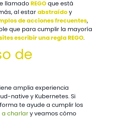
aje llamado
REGO
que está
más, al estar
abstraído
y
mplos de acciones frecuentes
,
ble que para cumplir la mayoría
sites escribir una regla REGO
.
so de
iene amplia experiencia
d-native y Kubernetes. Si
forma te ayude a cumplir los
a charlar
y veamos cómo