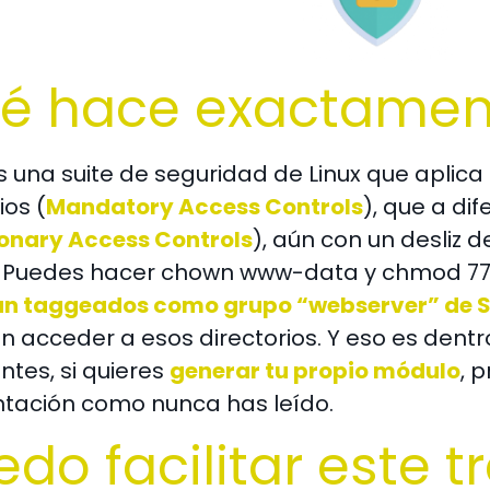
é hace exactament
s una suite de seguridad de Linux que aplic
ios (
Mandatory Access Controls
), que a di
ionary Access Controls
), aún con un desliz 
.
Puedes hacer chown www-data y chmod 777 
tán taggeados como grupo “webserver” de S
n acceder a esos directorios. Y eso es dent
ntes, si quieres
generar tu propio módulo
, 
ación como nunca has leído.
edo facilitar este t