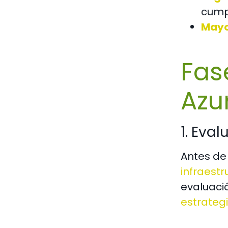
cump
Mayo
Fas
Azu
1. Eva
Antes de 
infraestr
evaluació
estrateg