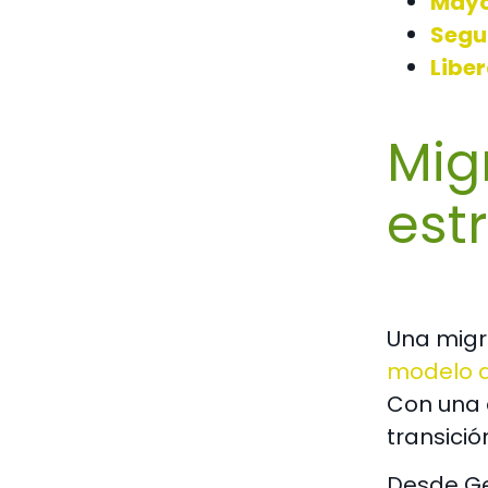
Mayo
Segu
Libe
Mig
est
Una migr
modelo de
Con una 
transició
Desde G