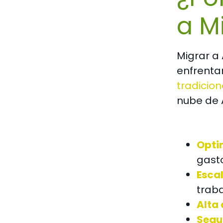
a M
Migrar a 
enfrenta
tradicion
nube de 
Opti
gast
Esca
traba
Alta 
Segu