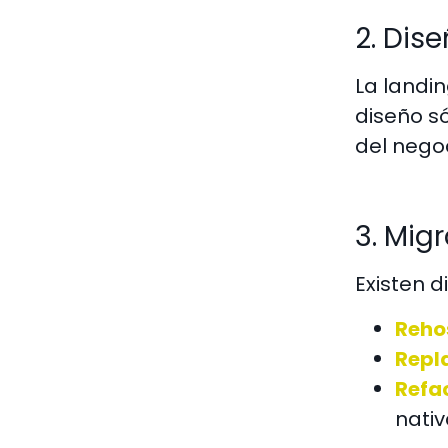
2. Dis
La landi
diseño s
del negoc
3. Mig
Existen 
Rehos
Repl
Refac
nativ