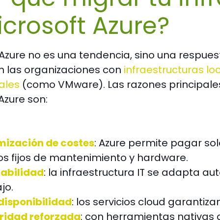
icrosoft Azure?
Azure no es una tendencia, sino una respuest
n las organizaciones con
infraestructuras lo
ales
(como VMware). Las razones principales 
Azure son:
mización de costes
: Azure permite pagar sol
os fijos de mantenimiento y hardware.
labilidad
: la infraestructura IT se adapta 
jo.
disponibilidad
: los servicios cloud garantiz
ridad reforzada
: con herramientas nativas 