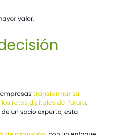
ayor valor.
decisión
s empresas
transformar su
los retos digitales del futuro
.
e un socio experto, esta
ia de migración
, con un enfoque