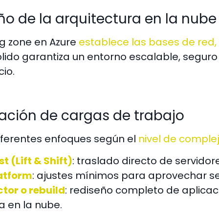
eño de la arquitectura en la nube
ng zone en Azure
establece las bases de red
ólido garantiza un entorno escalable, segur
io.
ración de cargas de trabajo
diferentes enfoques según el
nivel de comple
t (Lift & Shift)
: traslado directo de servidor
atform
: ajustes mínimos para aprovechar se
tor o rebuild
: rediseño completo de aplica
a en la nube.