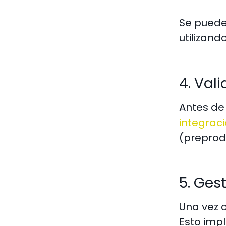
Se puede
utilizan
4. Val
Antes de
integrac
(preprod
5. Ges
Una vez 
Esto impl