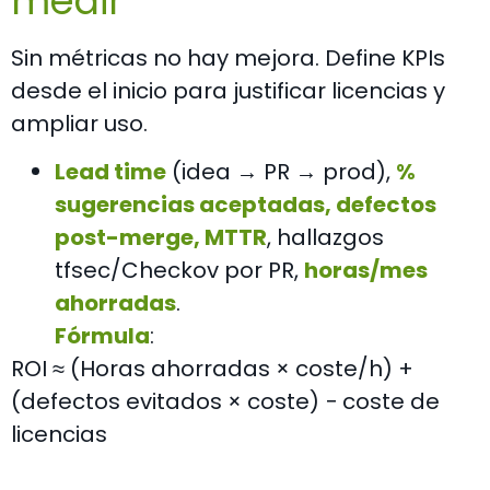
medir
Sin métricas no hay mejora. Define KPIs
desde el inicio para justificar licencias y
ampliar uso.
Lead time
(idea → PR → prod),
%
sugerencias aceptadas, defectos
post-merge, MTTR
, hallazgos
tfsec/Checkov
por PR,
horas/mes
ahorradas
.
Fórmula
:
ROI ≈ (Horas ahorradas × coste/h) +
(defectos evitados × coste) − coste de
licencias