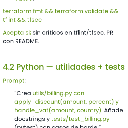
terraform fmt && terraform validate &&
tflint && tfsec
Acepta si
:
sin críticos en
tflint/tfsec
, PR
con README.
4.2 Python — utilidades + tests
Prompt
:
“Crea
utils/billing.py
con
apply_discount(amount, percent)
y
handle_vat(amount, country)
. Añade
docstrings y
tests/test_billing.py
(pytest) con casos de borde.”