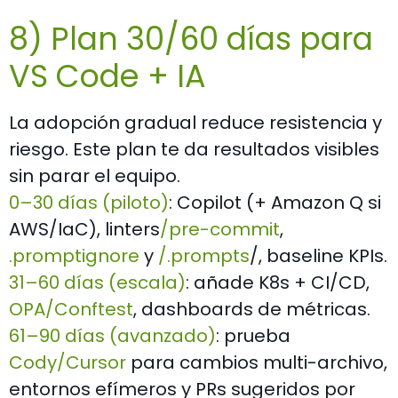
8) Plan 30/60 días para
VS Code + IA
La adopción gradual reduce resistencia y
riesgo. Este plan te da resultados visibles
sin parar el equipo.
0–30 días (piloto)
: Copilot (+ Amazon Q si
AWS/IaC), linters
/
pre-commit
,
.promptignore
y
/.prompts
/
, baseline KPIs.
31–60 días (escala)
: añade K8s + CI/CD,
OPA/Conftest
, dashboards de métricas.
61–90 días (avanzado)
: prueba
Cody/Cursor
para cambios multi-archivo,
entornos efímeros y PRs sugeridos por