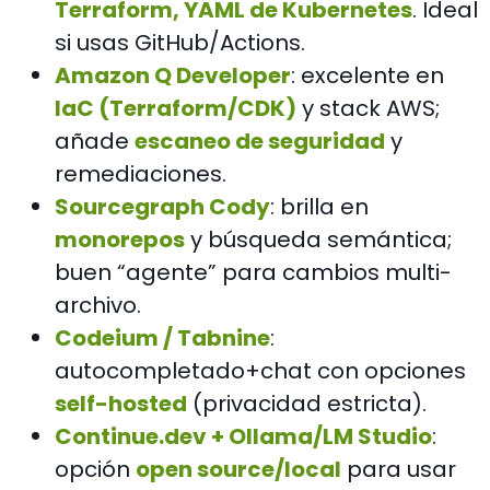
Terraform, YAML de Kubernetes
. Ideal
si usas GitHub/Actions.
Amazon Q Developer
: excelente en
IaC (Terraform/CDK)
y stack AWS;
añade
escaneo de seguridad
y
remediaciones.
Sourcegraph Cody
: brilla en
monorepos
y búsqueda semántica;
buen “agente” para cambios multi-
archivo.
Codeium / Tabnine
:
autocompletado+chat con opciones
self-hosted
(privacidad estricta).
Continue.dev + Ollama/LM Studio
:
opción
open source/local
para usar