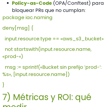
Policy-as-Code
(OPA/Conftest) para
bloquear PRs que no cumplan:
package iac.naming
deny[msg] {
input.resource.type == «aws_s3_bucket»
not startswith(input.resource.name,
«prod-«)
msg := sprintf(«Bucket sin prefijo ‘prod-‘:
%s», [input.resource.name])
}
7) Métricas y ROI: qué