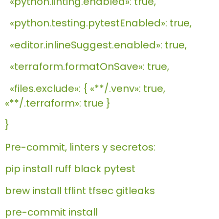
«python.linting.enabled»: true,
«python.testing.pytestEnabled»: true,
«editor.inlineSuggest.enabled»: true,
«terraform.formatOnSave»: true,
«files.exclude»: { «**/.venv»: true,
«**/.terraform»: true }
}
Pre-commit, linters y secretos:
pip install ruff black pytest
brew install tflint tfsec gitleaks
pre-commit install