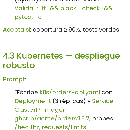
Valida
:
ruff . && black –check . &&
pytest -q
Acepta si
: cobertura ≥ 90%, tests verdes.
4.3 Kubernetes — despliegue
robusto
Prompt
:
“Escribe
k8s/orders-api.yaml
con
Deployment
(3 réplicas) y
Service
ClusterIP
.
Imagen
ghcr.io/acme/orders:1.8.2
, probes
/healthz
,
requests/limits