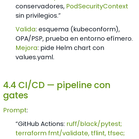
conservadores,
PodSecurityContext
sin privilegios.”
Valida
: esquema (kubeconform),
OPA/PSP, prueba en entorno efímero.
Mejora
: pide Helm chart con
values.yaml
.
4.4 CI/CD — pipeline con
gates
Prompt
:
“GitHub Actions:
ruff/black/pytest
;
terraform fmt/validate
,
tflint
,
tfsec
;