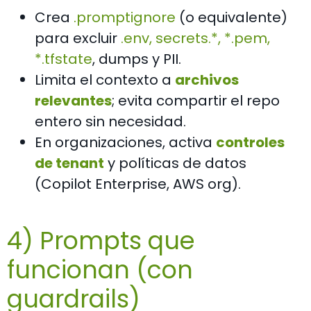
Crea
.promptignore
(o equivalente)
para excluir
.env
,
secrets.*
,
*.pem
,
*.tfstate
, dumps y PII.
Limita el contexto a
archivos
relevantes
; evita compartir el repo
entero sin necesidad.
En organizaciones, activa
controles
de tenant
y políticas de datos
(Copilot Enterprise, AWS org).
4) Prompts que
funcionan (con
guardrails)