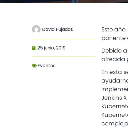
Este año,
David Pujadas
ponente e
25 junio, 2019
Debido a
ofrecida 
Eventos
En esta 
ayudarno
implemen
Jenkins 
Kubernete
Kubernete
complej