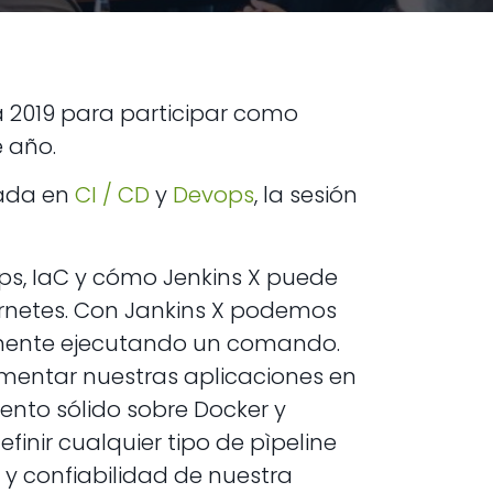
a 2019 para participar como
e año.
zada en
CI / CD
y
Devops
, la sesión
ps, IaC y cómo Jenkins X puede
ernetes. Con Jankins X podemos
mente ejecutando un comando.
ementar nuestras aplicaciones en
ento sólido sobre Docker y
finir cualquier tipo de pìpeline
y confiabilidad de nuestra