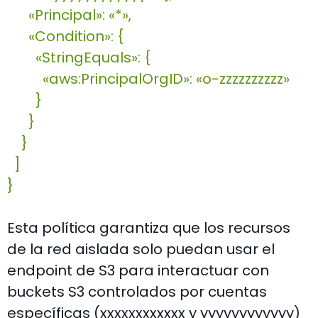
«Principal»: «*»,
«Condition»: {
«StringEquals»: {
«aws:PrincipalOrgID»: «o-zzzzzzzzzz»
}
}
}
]
}
Esta política garantiza que los recursos
de la red aislada solo puedan usar el
endpoint de S3 para interactuar con
buckets S3 controlados por cuentas
específicas (xxxxxxxxxxxx y yyyyyyyyyyyy)