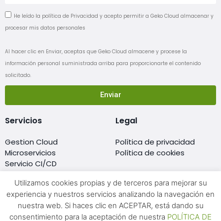
He leído la política de Privacidad y acepto permitir a Geko Cloud almacenar y
procesar mis datos personales
Al hacer clic en Enviar, aceptas que Geko Cloud almacene y procese la
información personal suministrada arriba para proporcionarte el contenido
solicitado.
Enviar
Servicios
Legal
Gestion Cloud
Política de privacidad
Microservicios
Política de cookies
Servicio CI/CD
Migración al cloud
Utilizamos cookies propias y de terceros para mejorar su
Monitorización
experiencia y nuestros servicios analizando la navegación en
Resellers de cloud
nuestra web. Si haces clic en ACEPTAR, está dando su
Soporte DevOps 24×7
consentimiento para la aceptación de nuestra
POLÍTICA DE
Formación Cloud