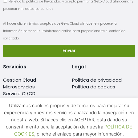
He leído la política de Privacidad y acepto permitir a Geko Cloud almacenar y
procesar mis datos personales
Al hacer clic en Enviar, aceptas que Geko Cloud almacene y procese la
información personal suministrada arriba para proporcionarte el contenido
solicitado.
Enviar
Servicios
Legal
Gestion Cloud
Política de privacidad
Microservicios
Política de cookies
Servicio CI/CD
Migración al cloud
Utilizamos cookies propias y de terceros para mejorar su
Monitorización
experiencia y nuestros servicios analizando la navegación en
Resellers de cloud
nuestra web. Si haces clic en ACEPTAR, está dando su
Soporte DevOps 24×7
consentimiento para la aceptación de nuestra
POLÍTICA DE
Formación Cloud
COOKIES
, pinche el enlace para mayor información.