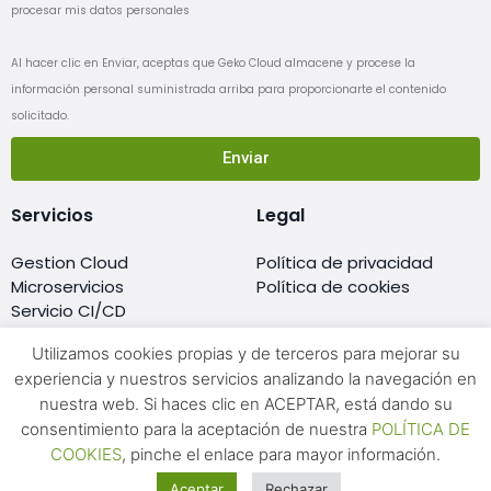
procesar mis datos personales
Al hacer clic en Enviar, aceptas que Geko Cloud almacene y procese la
información personal suministrada arriba para proporcionarte el contenido
solicitado.
Enviar
Servicios
Legal
Gestion Cloud
Política de privacidad
Microservicios
Política de cookies
Servicio CI/CD
Migración al cloud
Utilizamos cookies propias y de terceros para mejorar su
Monitorización
experiencia y nuestros servicios analizando la navegación en
Resellers de cloud
nuestra web. Si haces clic en ACEPTAR, está dando su
Soporte DevOps 24×7
consentimiento para la aceptación de nuestra
POLÍTICA DE
Formación Cloud
COOKIES
, pinche el enlace para mayor información.
Aceptar
Rechazar